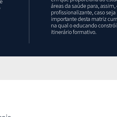
de
áreas da saúde para, assim
e
profissionalizante, caso sej
o
importante desta matriz curr
na qual o educando constrói
itinerário formativo.