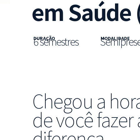
em Saúde (
6 semestres
Semiprese
DURAÇÃO
MODALIDADE
Chegou a hor
de você fazer 
diferença