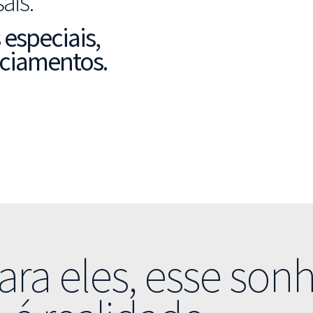
ais.
 especiais,
nciamentos.
ara eles, esse son