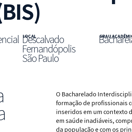
BIS)
ncial
Descalvado
Bachare
LOCAL
GRAU ACADÊMI
Fernandópolis
São Paulo
a
O Bacharelado Interdiscipl
formação de profissionais 
a
inseridos em um contexto de
em saúde inadiáveis, comp
da população e com os prin