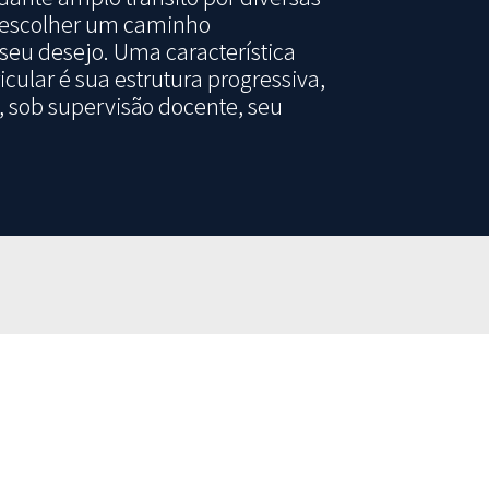
, escolher um caminho
a seu desejo. Uma característica
icular é sua estrutura progressiva,
, sob supervisão docente, seu