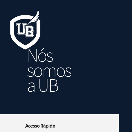
Nós
somos
a UB
Acesso Rápido