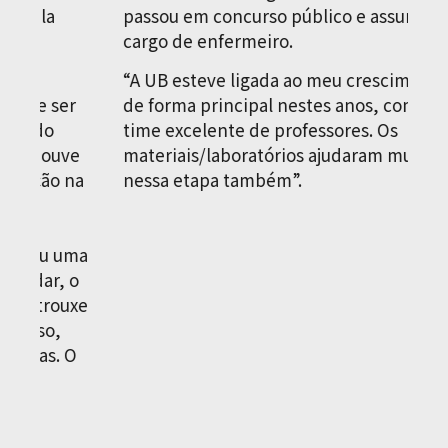
passou em concurso público e assumiu o
a
cargo de enfermeiro.
m
d
“A UB esteve ligada ao meu crescimento
er
de forma principal nestes anos, com seu
“
time excelente de professores. Os
m
ve
materiais/laboratórios ajudaram muito
e
 na
nessa etapa também”.
p
e
M
uma
p
 o
g
uxe
e
e
 O