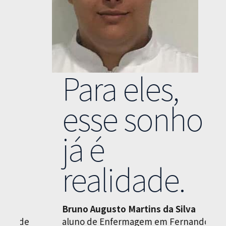
Para eles,
esse sonho
já é
realidade.
Bruno Augusto Martins da Silva
M
aluno de Enfermagem em Fernandópolis,
a