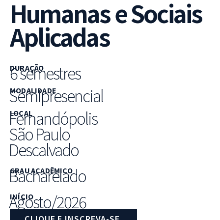
Humanas e Sociais
Aplicadas
6 semestres
DURAÇÃO
Semipresencial
MODALIDADE
Fernandópolis
LOCAL
São Paulo
Descalvado
Bacharelado
GRAU ACADÊMICO
Agosto/2026
INÍCIO
CLIQUE E INSCREVA-SE