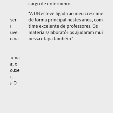
cargo de enfermeiro.
m
d
“A UB esteve ligada ao meu crescimento
er
de forma principal nestes anos, com seu
“
time excelente de professores. Os
m
ve
materiais/laboratórios ajudaram muito
e
 na
nessa etapa também”.
p
e
M
uma
p
 o
g
uxe
e
e
 O