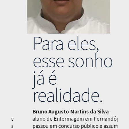
Para eles,
esse sonho
já é
realidade.
Bruno Augusto Martins da Silva
M
aluno de Enfermagem em Fernandópolis,
a
passou em concurso público e assumiu o
a