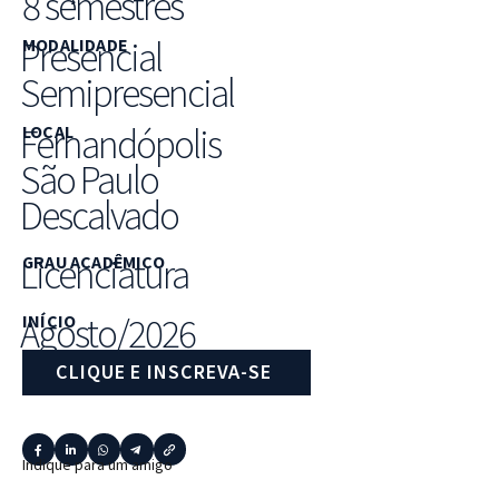
8 semestres
Presencial
MODALIDADE
Semipresencial
Fernandópolis
LOCAL
São Paulo
Descalvado
Licenciatura
GRAU ACADÊMICO
Agosto/2026
INÍCIO
CLIQUE E INSCREVA-SE
Indique para um amigo