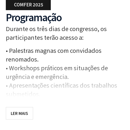
COMFER 2025
Programação
Durante os três dias de congresso, os
participantes terão acesso a:
•
Palestras magnas
com convidados
renomados.
•
Workshops práticos
em situações de
urgência e emergência.
•
Apresentações científicas
dos trabalhos
submetidos.
•
Espaços de integração
entre alunos,
professores e profissionais.
LER MAIS