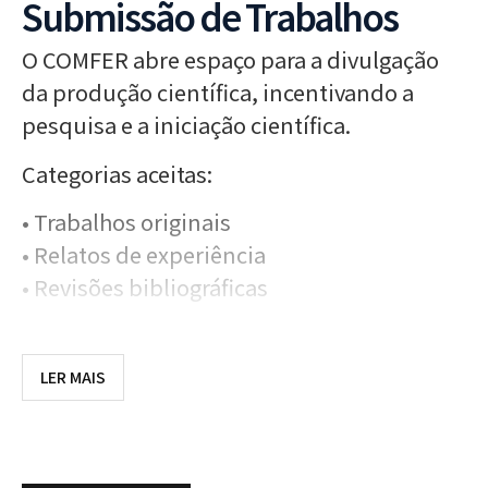
Submissão de Trabalhos
O COMFER abre espaço para a divulgação
da produção científica, incentivando a
pesquisa e a iniciação científica.
Categorias aceitas:
•
Trabalhos originais
•
Relatos de experiência
•
Revisões bibliográficas
Todos os resumos submetidos serão
LER MAIS
avaliados pelo comitê científico. Os
aprovados serão apresentados durante o
evento.